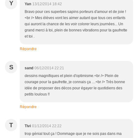
Y
Yan
13/12/2014 18:42
Bravo pour ces superbes sapins porteurs d'amour et de joie !
<br /> Mes élèves vont les aimer autant que tous ces enfants
qui auront la chance de les voir colorer leurs journées... Un
grand merci à toi, plein de bonnes vibrations pour ta gaufrette
et toi .
Répondre
S
sand
06/12/2014 22:21
dessins magnifiques et plein d'optimisme.<br /> Plein de
courage pour la gaufrette, je connais ça ....<br /> Très bonne
idée de proposer des décos pour égayer le quotidiens des
petits loulous !!
Répondre
T
Tivi
01/12/2014 22:22
trop génial tout ça ! Dommage que je ne sois pas dans ma