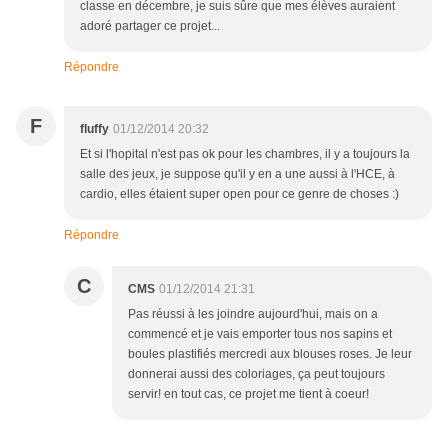
classe en décembre, je suis sûre que mes élèves auraient
adoré partager ce projet...
Répondre
F
fluffy
01/12/2014 20:32
Et si l'hopital n'est pas ok pour les chambres, il y a toujours la
salle des jeux, je suppose qu'il y en a une aussi à l'HCE, à
cardio, elles étaient super open pour ce genre de choses :)
Répondre
C
CMS
01/12/2014 21:31
Pas réussi à les joindre aujourd'hui, mais on a
commencé et je vais emporter tous nos sapins et
boules plastifiés mercredi aux blouses roses. Je leur
donnerai aussi des coloriages, ça peut toujours
servir! en tout cas, ce projet me tient à coeur!