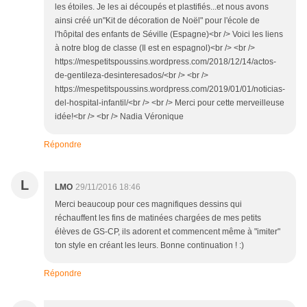
les étoiles. Je les ai découpés et plastifiés...et nous avons
ainsi créé un"Kit de décoration de Noël" pour l'école de
l'hôpital des enfants de Séville (Espagne)<br /> Voici les liens
à notre blog de classe (Il est en espagnol)<br /> <br />
https://mespetitspoussins.wordpress.com/2018/12/14/actos-
de-gentileza-desinteresados/<br /> <br />
https://mespetitspoussins.wordpress.com/2019/01/01/noticias-
del-hospital-infantil/<br /> <br /> Merci pour cette merveilleuse
idée!<br /> <br /> Nadia Véronique
Répondre
L
LMO
29/11/2016 18:46
Merci beaucoup pour ces magnifiques dessins qui
réchauffent les fins de matinées chargées de mes petits
élèves de GS-CP, ils adorent et commencent même à "imiter"
ton style en créant les leurs. Bonne continuation ! :)
Répondre