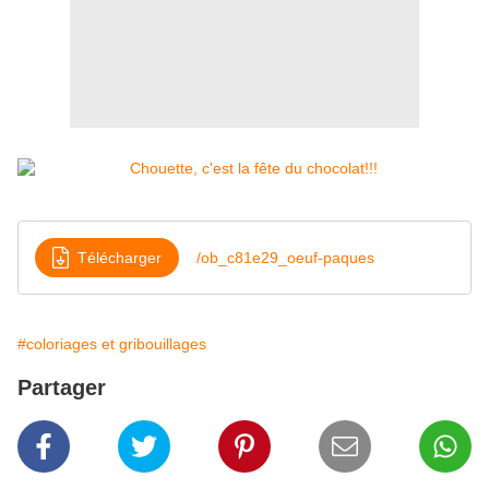
Télécharger
/ob_c81e29_oeuf-paques
#coloriages et gribouillages
Partager