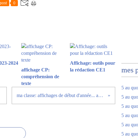
post
0
023-2024
Affichage: outils pour
mes 
affichage CP:
la rédaction CE1
compréhension de
texte
5 au quo
ma classe: affichages de début d'année... acte 1
5 au quo
5 au quo
5 au quot
5 au quo
5 au quot