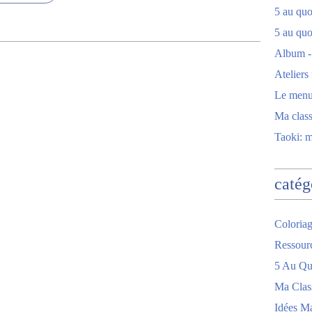
5 au quot
5 au quo
Album -
Ateliers
Le men
Ma clas
Taoki: 
catég
Coloriag
Ressour
5 Au Quo
Ma Clas
Idées M