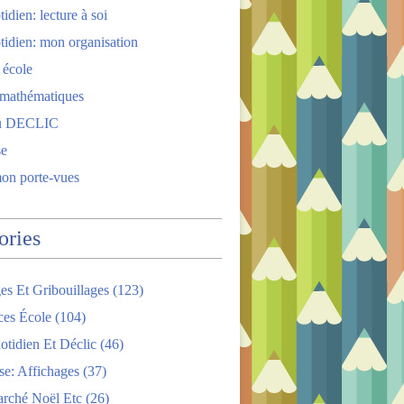
idien: lecture à soi
tidien: mon organisation
 école
 mathématiques
u DECLIC
se
mon porte-vues
ories
es Et Gribouillages
(123)
ces École
(104)
tidien Et Déclic
(46)
se: Affichages
(37)
arché Noël Etc
(26)