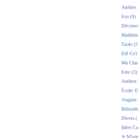
Atelier
Icm
(9)
Découve
Mathéma
Taoki
(5
Edl Ce1
Ma Clas
Emc
(3)
Ateliers
École: 
Anglais
Bidouill
Divers
(
Idées C
Je M'org