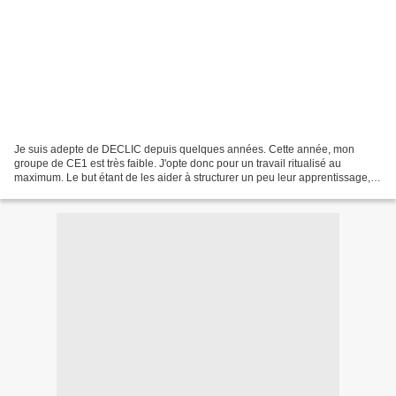
Je suis adepte de DECLIC depuis quelques années. Cette année, mon
groupe de CE1 est très faible. J'opte donc pour un travail ritualisé au
maximum. Le but étant de les aider à structurer un peu leur apprentissage,
en douceur. Et puis pendant qu'ils font...