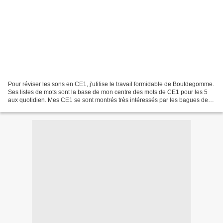
Pour réviser les sons en CE1, j'utilise le travail formidable de Boutdegomme.
Ses listes de mots sont la base de mon centre des mots de CE1 pour les 5
aux quotidien. Mes CE1 se sont montrés très intéressés par les bagues de
mots outils de mes CP.... Et...