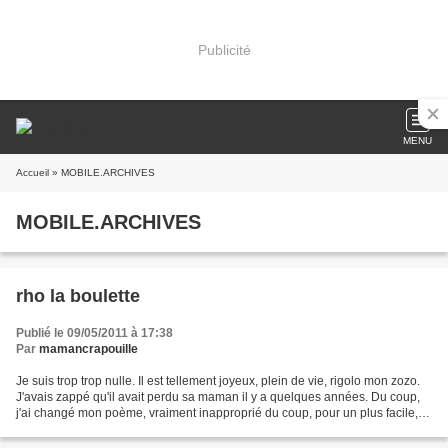
Publicité
MENU
Accueil
» MOBILE.ARCHIVES
MOBILE.ARCHIVES
rho la boulette
Publié le 09/05/2011 à 17:38
Par
mamancrapouille
Je suis trop trop nulle. Il est tellement joyeux, plein de vie, rigolo mon zozo.
J'avais zappé qu'il avait perdu sa maman il y a quelques années. Du coup,
j'ai changé mon poème, vraiment inapproprié du coup, pour un plus facile,
un qui ne parle pas d'un...