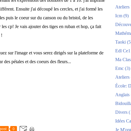
tenant les expressions des nombres de 1 à 10. j'ai imprimé
Atelier
férent. Ensuite j'ai découpé les cercles, et j'ai formé les
Icm
(9)
tales puis le coeur sur du canson ou du bristol, de les
Découve
les cp! Je vais ajouter des tiges en ruban et hop, ça fait
Mathéma
 !
Taoki
(5
Edl Ce1
uez sur l'image et vous serez dirigés sur la plateforme de
Ma Clas
r des pétales et des coeurs des fleurs...
Emc
(3)
Ateliers
École: 
Anglais
Bidouill
Divers
(
Idées C
post
0
Je M'org