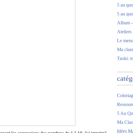
5 au quot
5 au quo
Album -
Ateliers
Le men
Ma clas
Taoki: 
catég
Coloriag
Ressour
5 Au Quo
Ma Clas
Idées M