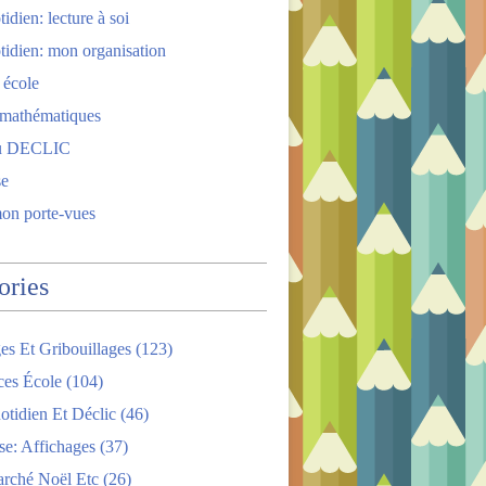
idien: lecture à soi
tidien: mon organisation
 école
 mathématiques
u DECLIC
se
mon porte-vues
ories
es Et Gribouillages
(123)
ces École
(104)
tidien Et Déclic
(46)
se: Affichages
(37)
arché Noël Etc
(26)