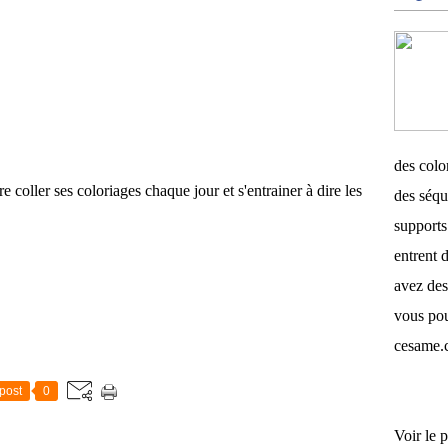
des color
re coller ses coloriages chaque jour et s'entrainer à dire les
des séqu
supports 
entrent d
avez des
vous pou
cesame.
post
0
Voir le p