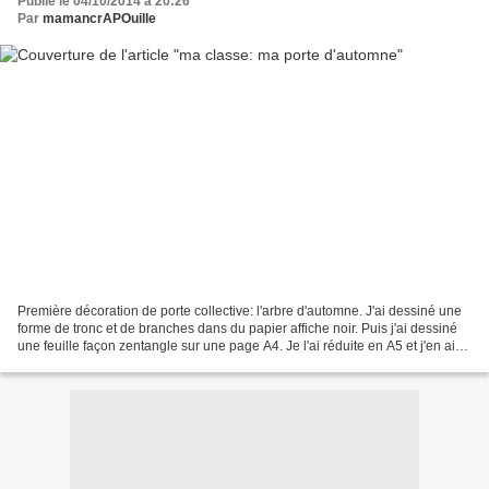
Publié le 04/10/2014 à 20:26
Par
mamancrAPOuille
Première décoration de porte collective: l'arbre d'automne. J'ai dessiné une
forme de tronc et de branches dans du papier affiche noir. Puis j'ai dessiné
une feuille façon zentangle sur une page A4. Je l'ai réduite en A5 et j'en ai
distribué une à chacun...