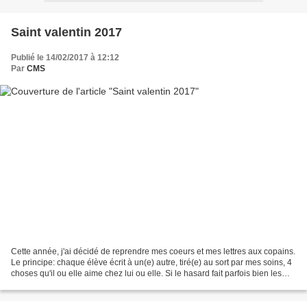
Saint valentin 2017
Publié le 14/02/2017 à 12:12
Par
CMS
Cette année, j'ai décidé de reprendre mes coeurs et mes lettres aux copains.
Le principe: chaque élève écrit à un(e) autre, tiré(e) au sort par mes soins, 4
choses qu'il ou elle aime chez lui ou elle. Si le hasard fait parfois bien les
choses, c'est toujours...