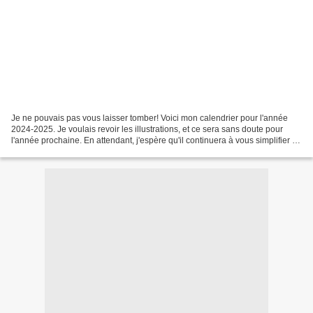
Je ne pouvais pas vous laisser tomber! Voici mon calendrier pour l'année
2024-2025. Je voulais revoir les illustrations, et ce sera sans doute pour
l'année prochaine. En attendant, j'espère qu'il continuera à vous simplifier la
vie, comme il l'a fait...