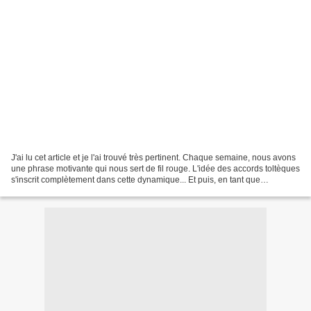
J'ai lu cet article et je l'ai trouvé très pertinent. Chaque semaine, nous avons
une phrase motivante qui nous sert de fil rouge. L'idée des accords toltèques
s'inscrit complètement dans cette dynamique... Et puis, en tant que
médiéviste, j'ai particulièrement...