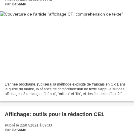
Par
CeSaMe
L'année prochaine, j'utiliserai la méthode explicite de français en CP. Dans
le guide du maitre, la séance de compréhension de texte s'appuie sur des
affichages: 3 rectangles "début", "milieu" et "fin", et des étiquettes "qui ? "
"Quand?" et "où". Je...
Affichage: outils pour la rédaction CE1
Publié le 22/07/2021 à 09:33
Par
CeSaMe