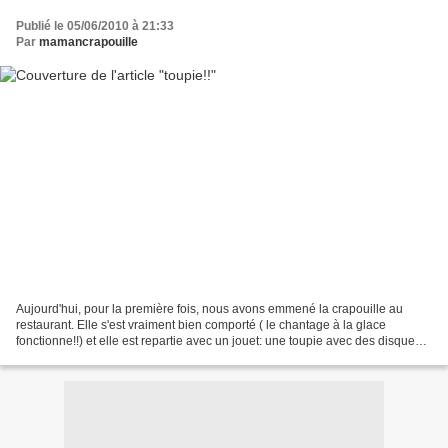
Publié le 05/06/2010 à 21:33
Par
mamancrapouille
Aujourd'hui, pour la première fois, nous avons emmené la crapouille au
restaurant. Elle s'est vraiment bien comporté ( le chantage à la glace
fonctionne!!) et elle est repartie avec un jouet: une toupie avec des disques
qui produisent des effets d'optique......