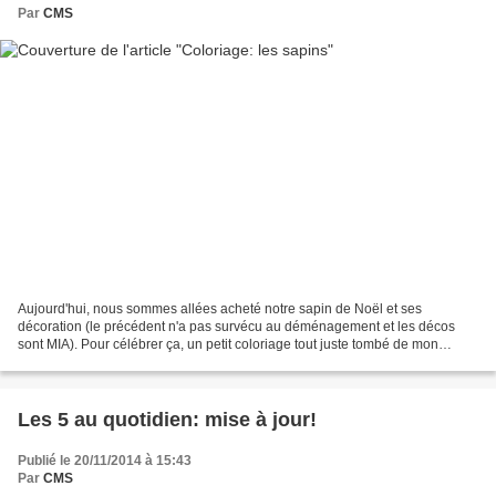
Par
CMS
Aujourd'hui, nous sommes allées acheté notre sapin de Noël et ses
décoration (le précédent n'a pas survécu au déménagement et les décos
sont MIA). Pour célébrer ça, un petit coloriage tout juste tombé de mon
marqueur: - sapins.pdf Demain grosse échéance...
Les 5 au quotidien: mise à jour!
Publié le 20/11/2014 à 15:43
Par
CMS