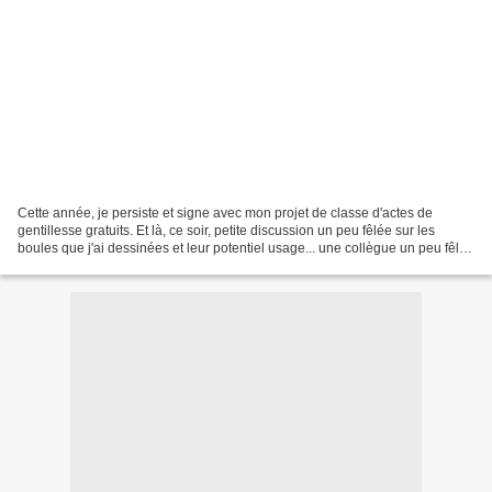
Cette année, je persiste et signe avec mon projet de classe d'actes de
gentillesse gratuits. Et là, ce soir, petite discussion un peu fêlée sur les
boules que j'ai dessinées et leur potentiel usage... une collègue un peu fêlée
donc, me fait part de son...