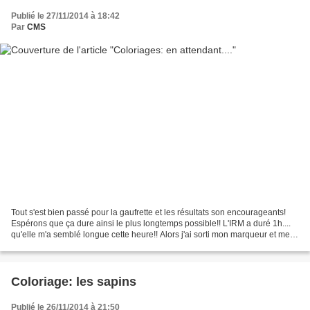
Publié le 27/11/2014 à 18:42
Par
CMS
Tout s'est bien passé pour la gaufrette et les résultats son encourageants!
Espérons que ça dure ainsi le plus longtemps possible!! L'IRM a duré 1h....
qu'elle m'a semblé longue cette heure!! Alors j'ai sorti mon marqueur et mes
feuilles et j'ai laissé...
Coloriage: les sapins
Publié le 26/11/2014 à 21:50