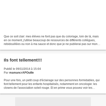
Que ce soit clair: mes élèves ne font pas que du coloriage, loin de là, mais
en ce moment, j'utilise beaucoup de ressources de différents collègues,
rebidouillées ou non à ma sauce et donc que je ne publierai pas sur mon
blog, normal. En attendant la...
Ils font tellement!!!
Publié le 09/11/2014 à 15:04
Par
mamancrAPOuille
Pour une fois, un petit coup d'éclairage sur des personnes formidables, qui
font tellement pour les enfants hospitalisés, notamment en oncologie: les
clowns de l'association soleil rouge. Et en prime vous pouvez voir les
copains de la gaufrette (quelle...