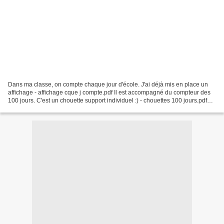
Dans ma classe, on compte chaque jour d'école. J'ai déjà mis en place un
affichage - affichage cque j compte.pdf Il est accompagné du compteur des
100 jours. C'est un chouette support individuel :) - chouettes 100 jours.pdf
Pour mes CE1, j'ai mis en...