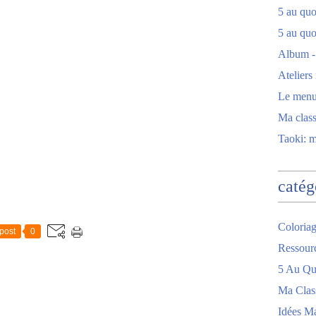
5 au quot
5 au quo
Album -
Ateliers
Le men
Ma clas
Taoki: 
catég
Coloriag
post
0
Ressour
5 Au Quo
Ma Clas
Idées M