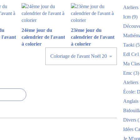
Atelier
Icm
(9)
Découve
du
24ème jour du
23ème jour du
Mathéma
 l'avant
calendrier de l'avant
calendrier de l'avant
à colorier
à colorier
Taoki
(5
Edl Ce1
Coloriage de l'avant Noël 20
Ma Clas
Emc
(3)
Ateliers
École: 
Anglais
Bidouill
Divers
(
Idées C
Je M'org