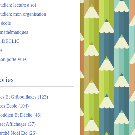
idien: lecture à soi
tidien: mon organisation
 école
 mathématiques
u DECLIC
se
mon porte-vues
ories
es Et Gribouillages
(123)
ces École
(104)
tidien Et Déclic
(46)
se: Affichages
(37)
arché Noël Etc
(26)