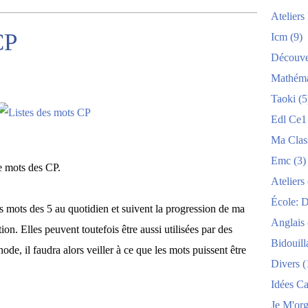
Atelier
CP
Icm
(9)
Découve
Mathéma
Taoki
(5
Edl Ce1
Ma Clas
Emc
(3)
de mots des CP.
Ateliers
École: 
es mots des 5 au quotidien et suivent la progression de ma
Anglais
on. Elles peuvent toutefois être aussi utilisées par des
Bidouill
de, il faudra alors veiller à ce que les mots puissent être
Divers
(
Idées C
Je M'org