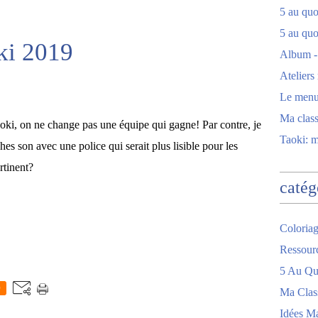
5 au quot
5 au quo
oki 2019
Album -
Ateliers
Le men
Ma clas
oki, on ne change pas une équipe qui gagne! Par contre, je
Taoki: 
hes son avec une police qui serait plus lisible pour les
rtinent?
catég
Coloriag
Ressour
5 Au Quo
0
Ma Clas
Idées M