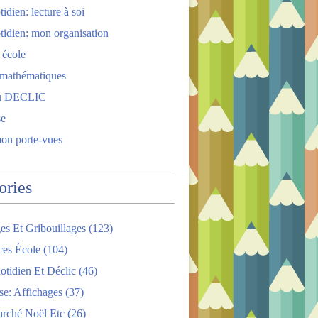
idien: lecture à soi
tidien: mon organisation
 école
 mathématiques
u DECLIC
se
mon porte-vues
ories
es Et Gribouillages
(123)
ces École
(104)
tidien Et Déclic
(46)
se: Affichages
(37)
arché Noël Etc
(26)