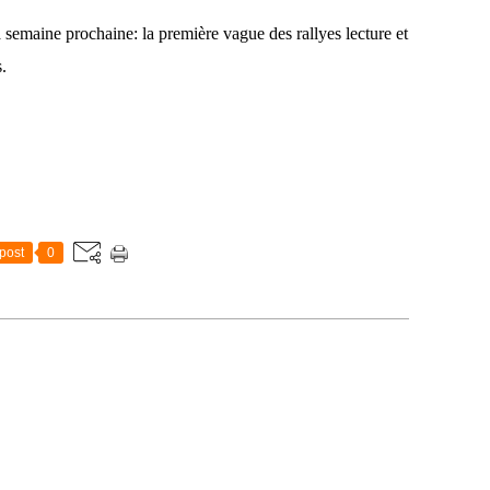
a semaine prochaine: la première vague des rallyes lecture et
s.
post
0