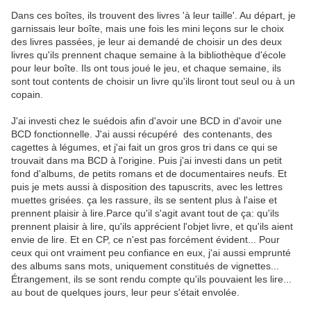
Dans ces boîtes, ils trouvent des livres 'à leur taille'. Au départ, je
garnissais leur boîte, mais une fois les mini leçons sur le choix
des livres passées, je leur ai demandé de choisir un des deux
livres qu'ils prennent chaque semaine à la bibliothèque d'école
pour leur boîte. Ils ont tous joué le jeu, et chaque semaine, ils
sont tout contents de choisir un livre qu'ils liront tout seul ou à un
copain.
J'ai investi chez le suédois afin d'avoir une BCD in d'avoir une
BCD fonctionnelle. J'ai aussi récupéré des contenants, des
cagettes à légumes, et j'ai fait un gros gros tri dans ce qui se
trouvait dans ma BCD à l'origine. Puis j'ai investi dans un petit
fond d'albums, de petits romans et de documentaires neufs. Et
puis je mets aussi à disposition des tapuscrits, avec les lettres
muettes grisées. ça les rassure, ils se sentent plus à l'aise et
prennent plaisir à lire.Parce qu'il s'agit avant tout de ça: qu'ils
prennent plaisir à lire, qu'ils apprécient l'objet livre, et qu'ils aient
envie de lire. Et en CP, ce n'est pas forcément évident... Pour
ceux qui ont vraiment peu confiance en eux, j'ai aussi emprunté
des albums sans mots, uniquement constitués de vignettes...
Étrangement, ils se sont rendu compte qu'ils pouvaient les lire...
au bout de quelques jours, leur peur s'était envolée.