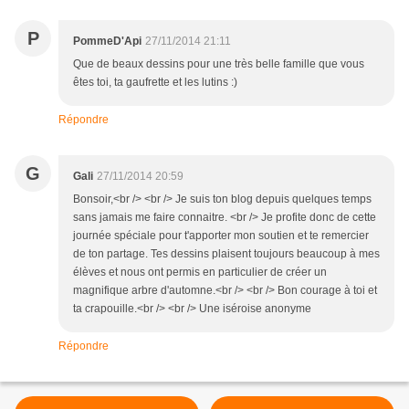
P
PommeD'Api
27/11/2014 21:11
Que de beaux dessins pour une très belle famille que vous
êtes toi, ta gaufrette et les lutins :)
Répondre
G
Gali
27/11/2014 20:59
Bonsoir,<br /> <br /> Je suis ton blog depuis quelques temps
sans jamais me faire connaitre. <br /> Je profite donc de cette
journée spéciale pour t'apporter mon soutien et te remercier
de ton partage. Tes dessins plaisent toujours beaucoup à mes
élèves et nous ont permis en particulier de créer un
magnifique arbre d'automne.<br /> <br /> Bon courage à toi et
ta crapouille.<br /> <br /> Une iséroise anonyme
Répondre