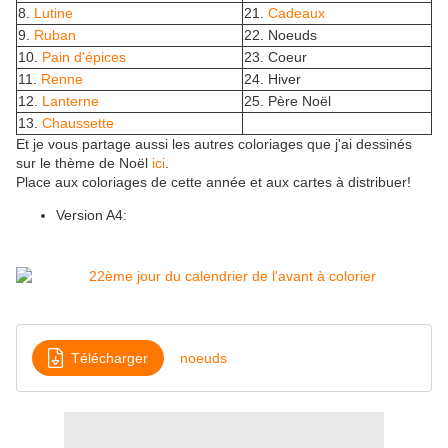
8.
Lutine
21.
Cadeaux
9.
Ruban
22. Noeuds
10.
Pain d'épices
23. Coeur
11.
Renne
24. Hiver
12.
Lanterne
25. Père Noël
13.
Chaussette
Et je vous partage aussi les autres coloriages que j'ai dessinés
sur le thème de Noël
ici
.
Place aux coloriages de cette année et aux cartes à distribuer!
Version A4:
Télécharger
noeuds