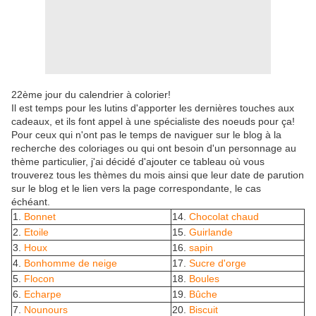
22ème jour du calendrier à colorier!
Il est temps pour les lutins d'apporter les dernières touches aux
cadeaux, et ils font appel à une spécialiste des noeuds pour ça!
Pour ceux qui n'ont pas le temps de naviguer sur le blog à la
recherche des coloriages ou qui ont besoin d'un personnage au
thème particulier, j'ai décidé d'ajouter ce tableau où vous
trouverez tous les thèmes du mois ainsi que leur date de parution
sur le blog et le lien vers la page correspondante, le cas
échéant.
1.
Bonnet
14.
Chocolat chaud
2.
Etoile
15.
Guirlande
3.
Houx
16.
sapin
4.
Bonhomme de neige
17.
Sucre d'orge
5.
Flocon
18.
Boules
6.
Echarpe
19.
Bûche
7.
Nounours
20.
Biscuit