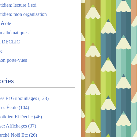
idien: lecture à soi
tidien: mon organisation
 école
 mathématiques
u DECLIC
se
mon porte-vues
ories
es Et Gribouillages
(123)
ces École
(104)
tidien Et Déclic
(46)
se: Affichages
(37)
arché Noël Etc
(26)