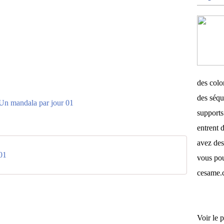
des color
des séqu
supports 
entrent d
avez des
01
vous pou
cesame.
Voir le p