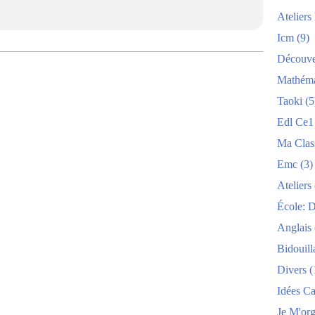
Atelier
Icm
(9)
Découve
Mathéma
Taoki
(5
Edl Ce1
Ma Clas
Emc
(3)
Ateliers
École: 
Anglais
Bidouill
Divers
(
Idées C
Je M'org