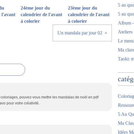
5 au quot
du
24ème jour du
23ème jour du
5 au quo
 l'avant
calendrier de l'avant
calendrier de l'avant
à colorier
à colorier
Album -
Ateliers
Un mandala par jour 02
Le men
Ma clas
Taoki: 
catég
Coloriag
 coloriages, pouvez-vous mettre les mandalas de noël en pdf
vo pour votre créativité.
Ressour
5 Au Quo
Ma Clas
Idées M