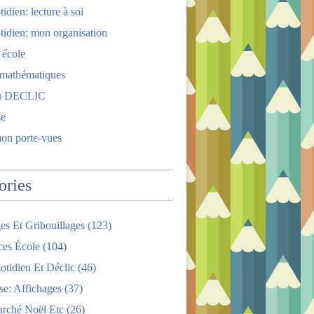
idien: lecture à soi
tidien: mon organisation
 école
 mathématiques
u DECLIC
se
mon porte-vues
ories
es Et Gribouillages
(123)
ces École
(104)
tidien Et Déclic
(46)
se: Affichages
(37)
arché Noël Etc
(26)