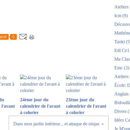
Atelier
Icm
(9)
Découve
Mathéma
post
0
Taoki
(5
Edl Ce1
Ma Clas
Emc
(3)
Ateliers
École: 
Anglais
du
24ème jour du
23ème jour du
Bidouill
 l'avant
calendrier de l'avant
calendrier de l'avant
Divers
(
à colorier
à colorier
Idées C
Dans mon jardin intérieur... et attaque de ninjas
Je M'org