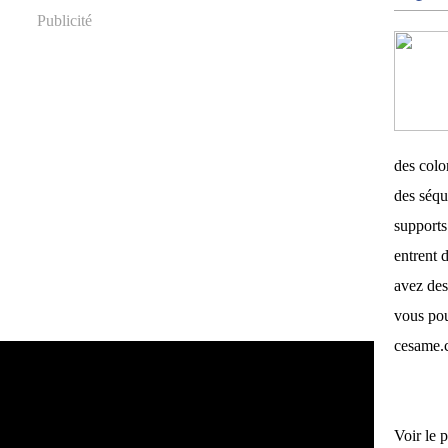
Publicité
des color
des séqu
supports 
entrent d
avez des
vous pou
cesame.
Voir le p