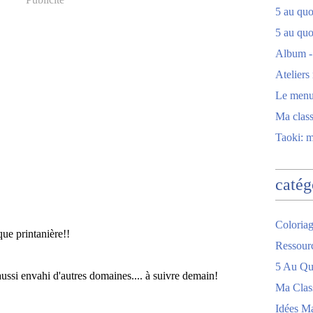
5 au quot
5 au quo
Album -
Ateliers
Le men
Ma clas
Taoki: 
catég
Coloriag
ue printanière!!
Ressour
5 Au Quo
 aussi envahi d'autres domaines.... à suivre demain!
Ma Clas
Idées M