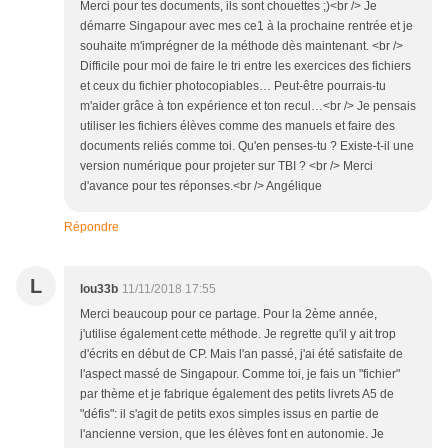
Merci pour tes documents, ils sont chouettes ;)<br /> Je
démarre Singapour avec mes ce1 à la prochaine rentrée et je
souhaite m'imprégner de la méthode dès maintenant. <br />
Difficile pour moi de faire le tri entre les exercices des fichiers
et ceux du fichier photocopiables… Peut-être pourrais-tu
m'aider grâce à ton expérience et ton recul…<br /> Je pensais
utiliser les fichiers élèves comme des manuels et faire des
documents reliés comme toi. Qu'en penses-tu ? Existe-t-il une
version numérique pour projeter sur TBI ? <br /> Merci
d'avance pour tes réponses.<br /> Angélique
Répondre
L
lou33b
11/11/2018 17:55
Merci beaucoup pour ce partage. Pour la 2ème année,
j'utilise également cette méthode. Je regrette qu'il y ait trop
d'écrits en début de CP. Mais l'an passé, j'ai été satisfaite de
l'aspect massé de Singapour. Comme toi, je fais un "fichier"
par thème et je fabrique également des petits livrets A5 de
"défis": il s'agit de petits exos simples issus en partie de
l'ancienne version, que les élèves font en autonomie. Je