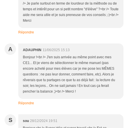
/> Je parle surtout en terme de lourdeur de la méthode ou de
temps et intérêt pour un si petit nombre "d'élève" ?<br /> Toute
aide me sera utile et je suis preneuse de vos conseils ;-)<br />
Merci
Répondre
A
ADAUPHIN
11/06/2025 15:13
Bonjour !<br /> J'en suis arrivée au même point avec mes
CE1... Et je viens de sélectionner le même manuel (pas
encore acheté pour mes élèves car je me pose les MÊMES
questions : ne pas leur donner, comment faire, etc). Alors je
rêverais que tu partages ce que tu as déjà fait : la lecture du
soir, les leçons... On ne sait jamais ! En tout cas ça ferait
pencher la balance ;)<br /> Merci !
Répondre
S
sou
28/12/2024 19:51