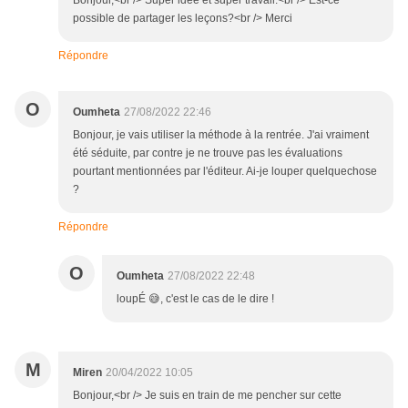
Bonjour,<br /> Super idée et super travail.<br /> Est-ce
possible de partager les leçons?<br /> Merci
Répondre
O
Oumheta
27/08/2022 22:46
Bonjour, je vais utiliser la méthode à la rentrée. J'ai vraiment
été séduite, par contre je ne trouve pas les évaluations
pourtant mentionnées par l'éditeur. Ai-je louper quelquechose
?
Répondre
O
Oumheta
27/08/2022 22:48
loupÉ 😅, c'est le cas de le dire !
M
Miren
20/04/2022 10:05
Bonjour,<br /> Je suis en train de me pencher sur cette