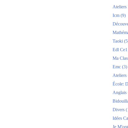
Atelier
Icm
(9)
Découve
Mathéma
Taoki
(5
Edl Ce1
Ma Clas
Emc
(3)
Ateliers
École: 
Anglais
Bidouill
Divers
(
Idées C
Je M'org