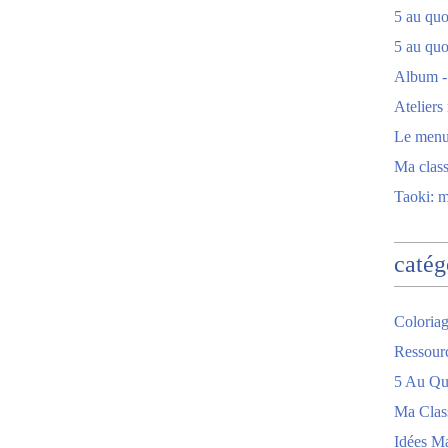
5 au quot
5 au quo
Album -
Ateliers
Le men
Ma clas
Taoki: 
catég
Coloriag
Ressour
5 Au Quo
Ma Clas
Idées M