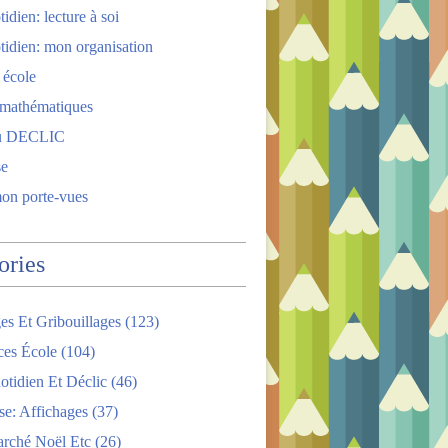
idien: lecture à soi
tidien: mon organisation
 école
 mathématiques
u DECLIC
se
mon porte-vues
ories
es Et Gribouillages
(123)
ces École
(104)
tidien Et Déclic
(46)
se: Affichages
(37)
arché Noël Etc
(26)