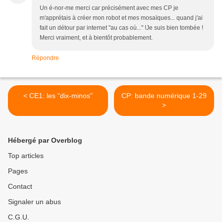
Un é-nor-me merci car précisément avec mes CP je
m'apprétais à créer mon robot et mes mosaïques... quand j'ai
fait un détour par internet "au cas où..." !Je suis bien tombée !
Merci vraiment, et à bientôt probablement.
Répondre
< CE1: les "dix-minos"
CP: bande numérique 1-29
>
Hébergé par Overblog
Top articles
Pages
Contact
Signaler un abus
C.G.U.