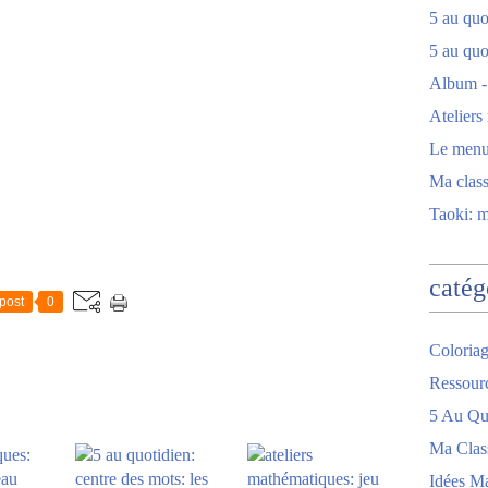
5 au quot
5 au quo
Album -
Ateliers
Le men
Ma clas
Taoki: 
catég
post
0
Coloriag
Ressour
5 Au Quo
Ma Clas
Idées M