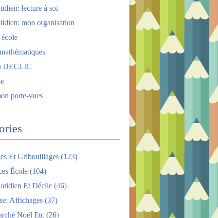
idien: lecture à soi
tidien: mon organisation
 école
 mathématiques
u DECLIC
se
mon porte-vues
ories
es Et Gribouillages
(123)
ces École
(104)
tidien Et Déclic
(46)
se: Affichages
(37)
arché Noël Etc
(26)