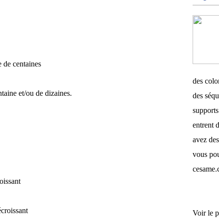
 de centaines
des color
aine et/ou de dizaines.
des séqu
supports 
entrent d
avez des
vous pou
cesame.
oissant
écroissant
Voir le p