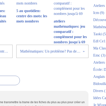
Atelier
es:
5 au quotidien:
Icm
(9)
leau
centre des mots: les
Découve
nités
mots nombres
ateliers
mathématiques: jeu
Mathéma
comparatif :
Taoki
(5
complément pour les
Edl Ce1
nombres jusqu'à 69
Ma Clas
5 au quotidien: ardoises pour le centre d'écriture
Mathématiques: Un problème? Pas de problème!
Emc
(3)
Ateliers
École: 
Anglais
Bidouill
Divers
(
Idées C
me transmettre la trame de tes fiches du plus au plus pour créer un
Je M'org