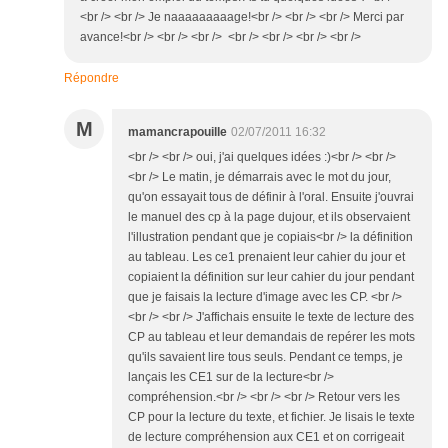
<br /> <br /> Je naaaaaaaaage!<br /> <br /> <br /> Merci par
avance!<br /> <br /> <br /> <br /> <br /> <br /> <br />
Répondre
M
mamancrapouille
02/07/2011 16:32
<br /> <br /> oui, j'ai quelques idées :)<br /> <br />
<br /> Le matin, je démarrais avec le mot du jour,
qu'on essayait tous de définir à l'oral. Ensuite j'ouvrai
le manuel des cp à la page dujour, et ils observaient
l'illustration pendant que je copiais<br /> la définition
au tableau. Les ce1 prenaient leur cahier du jour et
copiaient la définition sur leur cahier du jour pendant
que je faisais la lecture d'image avec les CP. <br />
<br /> <br /> J'affichais ensuite le texte de lecture des
CP au tableau et leur demandais de repérer les mots
qu'ils savaient lire tous seuls. Pendant ce temps, je
lançais les CE1 sur de la lecture<br />
compréhension.<br /> <br /> <br /> Retour vers les
CP pour la lecture du texte, et fichier. Je lisais le texte
de lecture compréhension aux CE1 et on corrigeait