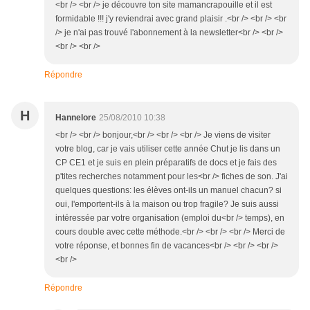
<br /> <br /> je découvre ton site mamancrapouille et il est
formidable !!! j'y reviendrai avec grand plaisir .<br /> <br /> <br
/> je n'ai pas trouvé l'abonnement à la newsletter<br /> <br />
<br /> <br />
Répondre
H
Hannelore
25/08/2010 10:38
<br /> <br /> bonjour,<br /> <br /> <br /> Je viens de visiter
votre blog, car je vais utiliser cette année Chut je lis dans un
CP CE1 et je suis en plein préparatifs de docs et je fais des
p'tites recherches notamment pour les<br /> fiches de son. J'ai
quelques questions: les élèves ont-ils un manuel chacun? si
oui, l'emportent-ils à la maison ou trop fragile? Je suis aussi
intéressée par votre organisation (emploi du<br /> temps), en
cours double avec cette méthode.<br /> <br /> <br /> Merci de
votre réponse, et bonnes fin de vacances<br /> <br /> <br />
<br />
Répondre