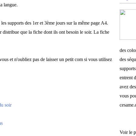
la langue.
té les supports des 1er et 3ème jours sur la même page A4.
 distribue que la fiche dont ils ont besoin le soir. La fiche
des color
us et n'oubliez pas de laisser un petit com si vous utilisez
des séqu
supports 
entrent d
avez des
vous pou
du soir
cesame.
ns
Voir le p