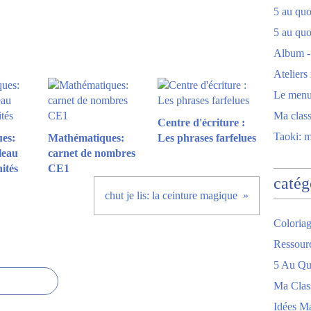
5 au quot
5 au quo
Album -
Ateliers
Le men
Ma clas
Centre d'écriture :
Taoki: 
es:
Mathématiques:
Les phrases farfelues
leau
carnet de nombres
nités
CE1
catég
chut je lis: la ceinture magique
Coloriag
Ressour
5 Au Quo
Ma Clas
Idées M