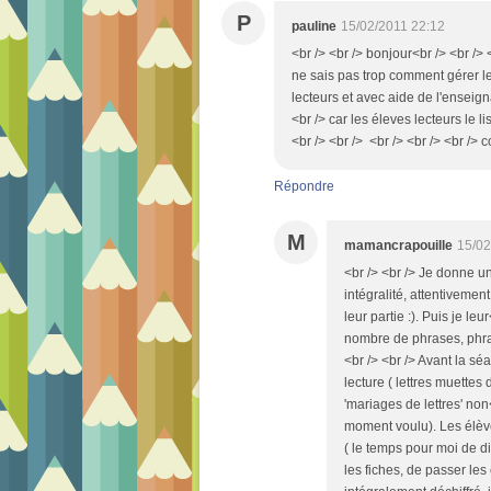
P
pauline
15/02/2011 22:12
<br /> <br /> bonjour<br /> <br /> <
ne sais pas trop comment gérer le
lecteurs et avec aide de l'enseigna
<br /> car les éleves lecteurs le 
<br /> <br /> <br /> <br /> <br /> 
Répondre
M
mamancrapouille
15/02
<br /> <br /> Je donne un
intégralité, attentivemen
leur partie :). Puis je le
nombre de phrases, phras
<br /> <br /> Avant la sé
lecture ( lettres muettes
'mariages de lettres' non
moment voulu). Les élèv
( le temps pour moi de d
les fiches, de passer les 