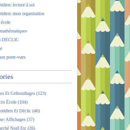
idien: lecture à soi
tidien: mon organisation
 école
 mathématiques
u DECLIC
se
mon porte-vues
ories
es Et Gribouillages
(123)
ces École
(104)
tidien Et Déclic
(46)
se: Affichages
(37)
arché Noël Etc
(26)