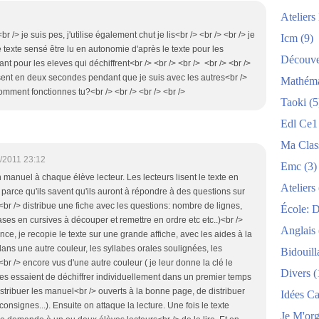
Atelier
br /> je suis pes, j'utilise également chut je lis<br /> <br /> <br /> je
Icm
(9)
 texte sensé être lu en autonomie d'après le texte pour les
Découve
nt pour les eleves qui déchiffrent<br /> <br /> <br /> <br /> <br />
lisent en deux secondes pendant que je suis avec les autres<br />
Mathéma
comment fonctionnes tu?<br /> <br /> <br /> <br />
Taoki
(5
Edl Ce1
Ma Clas
/2011 23:12
Emc
(3)
 manuel à chaque élève lecteur. Les lecteurs lisent le texte en
Ateliers
t parce qu'ils savent qu'ils auront à répondre à des questions sur
ur<br /> distribue une fiche avec les questions: nombre de lignes,
École: 
es en cursives à découper et remettre en ordre etc etc..)<br />
Anglais
ance, je recopie le texte sur une grande affiche, avec les aides à la
 dans une autre couleur, les syllabes orales soulignées, les
Bidouill
<br /> encore vus d'une autre couleur ( je leur donne la clé le
Divers
(
es essaient de déchiffrer individuellement dans un premier temps
istribuer les manuel<br /> ouverts à la bonne page, de distribuer
Idées C
consignes...). Ensuite on attaque la lecture. Une fois le texte
Je M'org