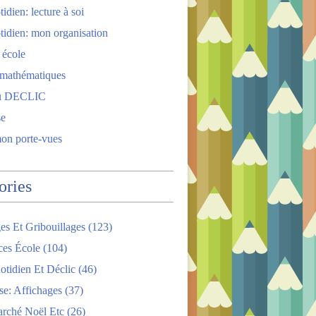
idien: lecture à soi
tidien: mon organisation
 école
 mathématiques
u DECLIC
se
mon porte-vues
ories
es Et Gribouillages
(123)
ces École
(104)
tidien Et Déclic
(46)
se: Affichages
(37)
arché Noël Etc
(26)