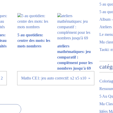
5 au quot
5 au quo
Album -
Ateliers
Le men
es:
5 au quotidien:
leau
centre des mots: les
Ma clas
nités
mots nombres
ateliers
Taoki: 
mathématiques: jeu
comparatif :
complément pour les
catég
nombres jusqu'à 69
 2
Maths CE1: jeu auto correctif: x2 x5 x10
Coloriag
Ressour
5 Au Quo
Ma Clas
Idées M