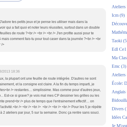
Atelier
Icm
(9)
 J'adore tes petits jeux et je pense les utiliser mais dans la
Découve
oir qui a fait quoi et noter leurs réussites, surtout dans un double
Mathéma
euilles de route ?<br /> <br /> <br /> J'en profite aussi pour te
 5 mais comment fais-tu pour tout caser dans ta journée ?<br /> <br
Taoki
(5
 />
Edl Ce1
Ma Clas
Emc
(3)
8/2013 18:36
Ateliers
ux, la plupart ont une feuille de route intégrée. D'autres ne sont
École: 
inement, et la consigne est claire. A la fin du temps imparti, je
es<br /> restantes.... simplissime. Mas comme pour d'autres jeux,
Anglais
te... Est-ce si grave? je vois mal mes CP dessiner les grilles ou les
Bidouill
écrite prend<br /> plus de temps que l'entrainement effectif.... on
d'activité.<br /> <br /> <br /> <br /> <br /> <br /> Pour les 5 je répète
Divers
(
1 à 2 ateliers par jour, 5 sur la semaine. Donc ça rentre sans souci.
Idées C
Je M'org