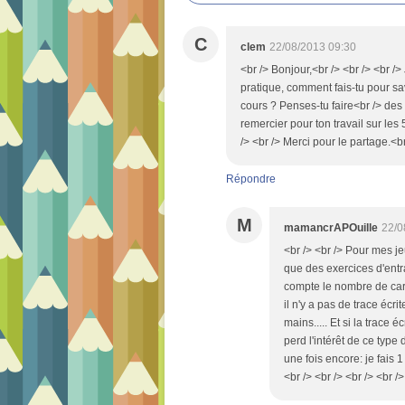
C
clem
22/08/2013 09:30
<br /> Bonjour,<br /> <br /> <br />
pratique, comment fais-tu pour sav
cours ? Penses-tu faire<br /> des f
remercier pour ton travail sur les
/> <br /> Merci pour le partage.<br
Répondre
M
mamancrAPOuille
22/0
<br /> <br /> Pour mes je
que des exercices d'entra
compte le nombre de cart
il n'y a pas de trace écri
mains..... Et si la trace 
perd l'intérêt de ce type 
une fois encore: je fais 
<br /> <br /> <br /> <br />