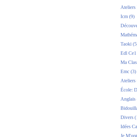
Atelier
Icm
(9)
Découve
Mathéma
Taoki
(5
Edl Ce1
Ma Clas
Emc
(3)
Ateliers
École: 
Anglais
Bidouill
Divers
(
Idées C
Je M'org