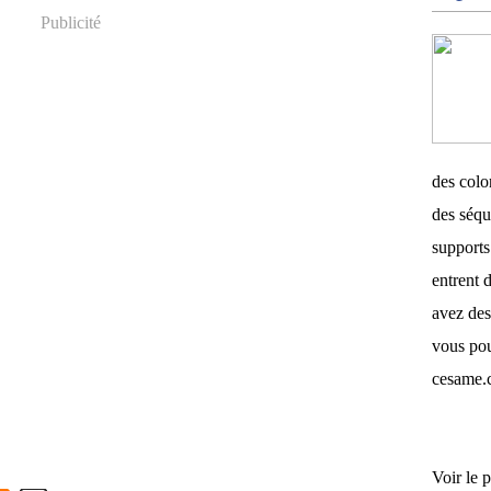
Publicité
des color
des séqu
supports 
entrent d
avez des
vous pou
cesame.
Voir le p