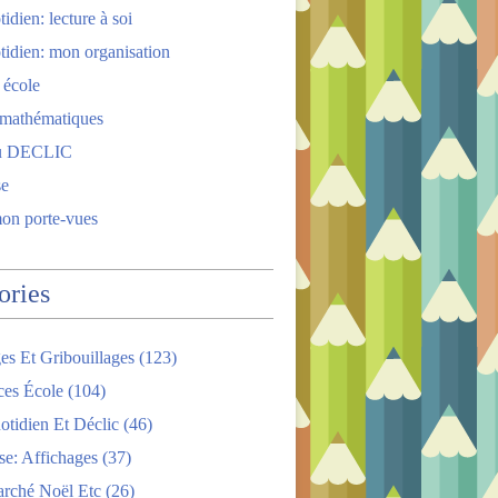
idien: lecture à soi
tidien: mon organisation
 école
 mathématiques
u DECLIC
se
mon porte-vues
ories
es Et Gribouillages
(123)
ces École
(104)
tidien Et Déclic
(46)
se: Affichages
(37)
arché Noël Etc
(26)