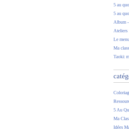
5 au quot
5 au quo
Album -
Ateliers
Le men
Ma clas
Taoki: 
catég
Coloriag
Ressour
5 Au Quo
Ma Clas
Idées M