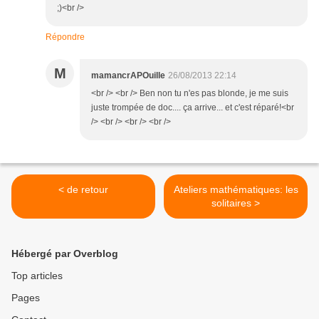
;)<br />
Répondre
M
mamancrAPOuille
26/08/2013 22:14
<br /> <br /> Ben non tu n'es pas blonde, je me suis
juste trompée de doc.... ça arrive... et c'est réparé!<br
/> <br /> <br /> <br />
< de retour
Ateliers mathématiques: les
solitaires >
Hébergé par Overblog
Top articles
Pages