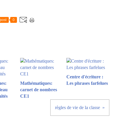
post
0
Centre d'écriture :
es:
Mathématiques:
Les phrases farfelues
leau
carnet de nombres
nités
CE1
règles de vie de la classe