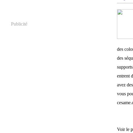
Publicité
des color
des séqu
supports 
entrent d
avez des
vous pou
cesame.
Voir le p