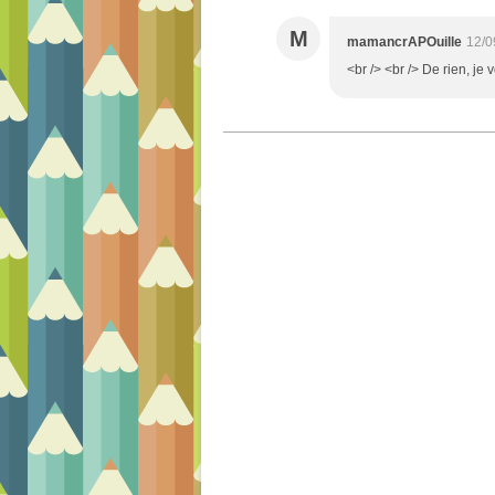
M
mamancrAPOuille
12/0
<br /> <br /> De rien, je 