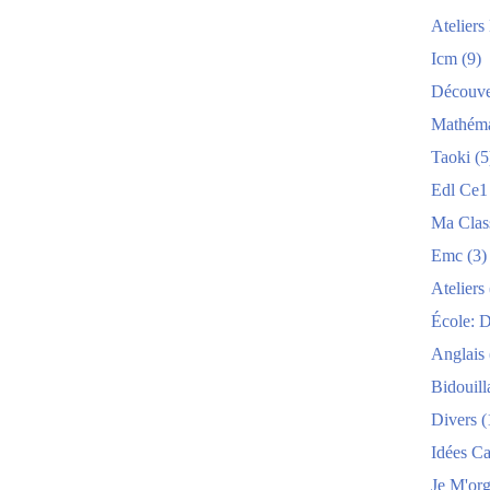
Atelier
Icm
(9)
Découve
Mathéma
Taoki
(5
Edl Ce1
Ma Clas
Emc
(3)
Ateliers
École: 
Anglais
Bidouill
Divers
(
Idées C
Je M'org