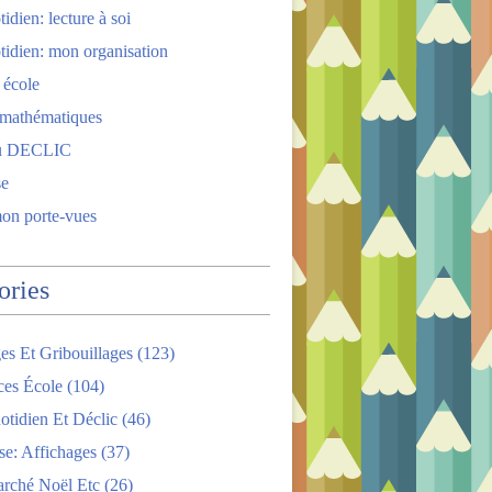
idien: lecture à soi
tidien: mon organisation
 école
 mathématiques
u DECLIC
se
mon porte-vues
ories
es Et Gribouillages
(123)
ces École
(104)
tidien Et Déclic
(46)
se: Affichages
(37)
arché Noël Etc
(26)