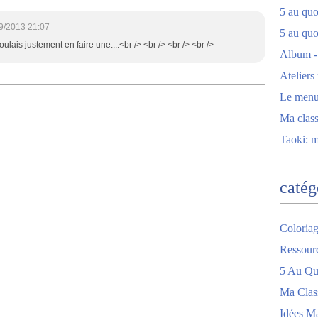
5 au quot
9/2013 21:07
5 au quo
voulais justement en faire une....<br /> <br /> <br /> <br />
Album -
Ateliers
Le men
Ma clas
Taoki: 
catég
Coloriag
Ressour
5 Au Quo
Ma Clas
Idées M