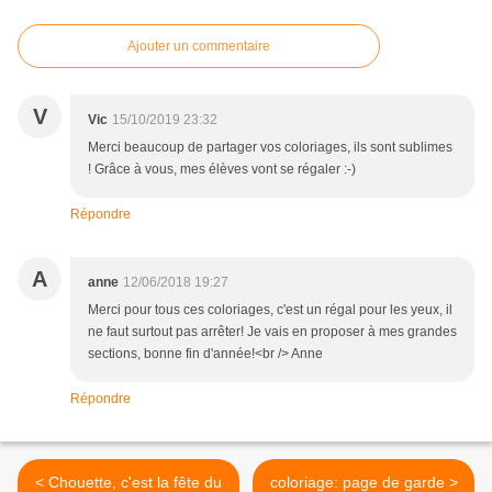
Ajouter un commentaire
V
Vic
15/10/2019 23:32
Merci beaucoup de partager vos coloriages, ils sont sublimes
! Grâce à vous, mes élèves vont se régaler :-)
Répondre
A
anne
12/06/2018 19:27
Merci pour tous ces coloriages, c'est un régal pour les yeux, il
ne faut surtout pas arrêter! Je vais en proposer à mes grandes
sections, bonne fin d'année!<br /> Anne
Répondre
< Chouette, c'est la fête du
coloriage: page de garde >