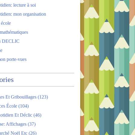
idien: lecture à soi
tidien: mon organisation
 école
 mathématiques
u DECLIC
se
mon porte-vues
ories
es Et Gribouillages
(123)
ces École
(104)
tidien Et Déclic
(46)
se: Affichages
(37)
arché Noël Etc
(26)