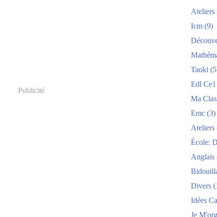
Atelier
Icm
(9)
Découve
Mathéma
Taoki
(5
Edl Ce1
Publicité
Ma Clas
Emc
(3)
Ateliers
École: 
Anglais
Bidouill
Divers
(
Idées C
Je M'org