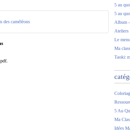
5 au quot
5 au quo
is des caméléons
Album -
Ateliers
Le men
ns
Ma clas
Taoki: 
 pdf.
catég
Coloriag
Ressour
5 Au Quo
Ma Clas
Idées M