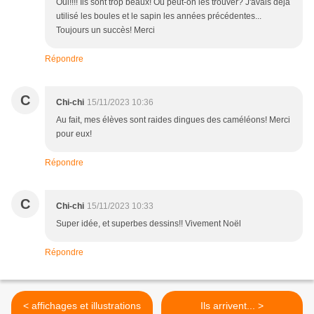
Oui!!!! Ils sont trop beaux! Où peut-on les trouver? J'avais déjà
utilisé les boules et le sapin les années précédentes...
Toujours un succès! Merci
Répondre
C
Chi-chi
15/11/2023 10:36
Au fait, mes élèves sont raides dingues des caméléons! Merci
pour eux!
Répondre
C
Chi-chi
15/11/2023 10:33
Super idée, et superbes dessins!! Vivement Noël
Répondre
< affichages et illustrations
Ils arrivent... >