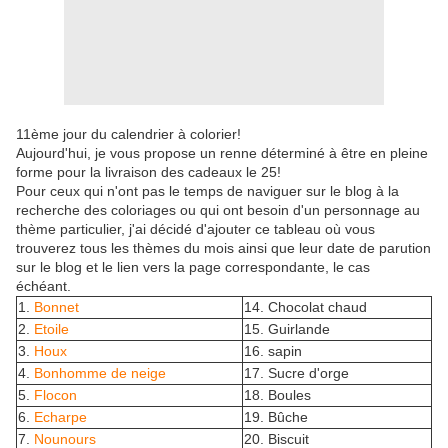
11ème jour du calendrier à colorier!
Aujourd'hui, je vous propose un renne déterminé à être en pleine
forme pour la livraison des cadeaux le 25!
Pour ceux qui n'ont pas le temps de naviguer sur le blog à la
recherche des coloriages ou qui ont besoin d'un personnage au
thème particulier, j'ai décidé d'ajouter ce tableau où vous
trouverez tous les thèmes du mois ainsi que leur date de parution
sur le blog et le lien vers la page correspondante, le cas
échéant.
1.
Bonnet
14. Chocolat chaud
2.
Etoile
15. Guirlande
3.
Houx
16. sapin
4.
Bonhomme de neige
17. Sucre d'orge
5.
Flocon
18. Boules
6.
Echarpe
19. Bûche
7.
Nounours
20. Biscuit