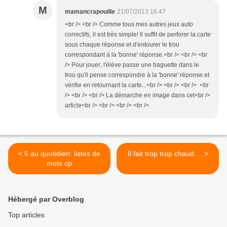
M
mamancrapouille
21/07/2013 16:47
<br /> <br /> Comme tous mes autres jeux auto
correctifs, il est très simple! Il suffit de perforer la carte
sous chaque réponse et d'entourer le trou
correspondant à la 'bonne' réponse.<br /> <br /> <br
/> Pour jouer, l'élève passe une baguette dans le
trou qu'il pense correspondre à la 'bonne' réponse et
vérifie en retournant la carte...<br /> <br /> <br /> <br
/> <br /> <br /> La démarche en image dans cet<br />
article<br /> <br /> <br /> <br />
< 5 au quotidien: listes de
Il fait trop trop chaud.... >
mots cp
Hébergé par Overblog
Top articles