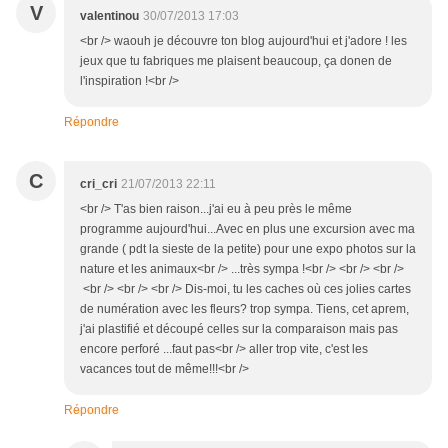
V
valentinou
30/07/2013 17:03
<br /> waouh je découvre ton blog aujourd'hui et j'adore ! les
jeux que tu fabriques me plaisent beaucoup, ça donen de
l'inspiration !<br />
Répondre
C
cri_cri
21/07/2013 22:11
<br /> T'as bien raison...j'ai eu à peu près le même
programme aujourd'hui...Avec en plus une excursion avec ma
grande ( pdt la sieste de la petite) pour une expo photos sur la
nature et les animaux<br /> ...très sympa !<br /> <br /> <br />
<br /> <br /> <br /> Dis-moi, tu les caches où ces jolies cartes
de numération avec les fleurs? trop sympa. Tiens, cet aprem,
j'ai plastifié et découpé celles sur la comparaison mais pas
encore perforé ...faut pas<br /> aller trop vite, c'est les
vacances tout de même!!!<br />
Répondre