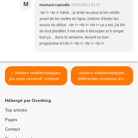
M
mamancrapouille
22/07/2013 01:07
<br /> <br /> héhé... je teste les jeux et les vérifie
avant de les mettre en ligne, histoire d'éviter les
soucis du début...<br /> <br /> <br /> ça y est, j'ai fini
de tout plastifier, il me reste à découper et à ranger
tout ça.... dans la semaine, devant un bon
programme tv!<br /> <br /> <br /> <br />
< Ateliers mathématiques:
ateliers mathématiques:
jeu auto correctif: comparer
différentes écritures d'un
deux nombres
nombre >
Hébergé par Overblog
Top articles
Pages
Contact