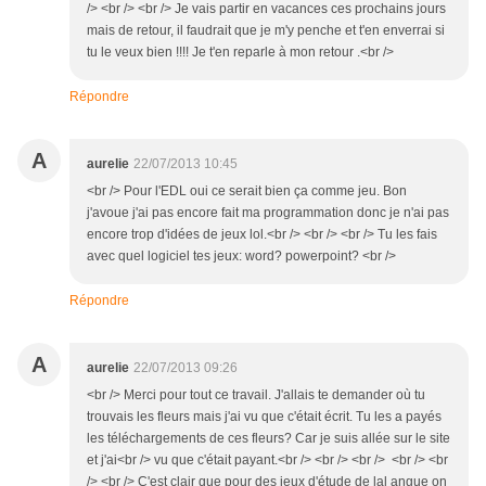
/> <br /> <br /> Je vais partir en vacances ces prochains jours
mais de retour, il faudrait que je m'y penche et t'en enverrai si
tu le veux bien !!!! Je t'en reparle à mon retour .<br />
Répondre
A
aurelie
22/07/2013 10:45
<br /> Pour l'EDL oui ce serait bien ça comme jeu. Bon
j'avoue j'ai pas encore fait ma programmation donc je n'ai pas
encore trop d'idées de jeux lol.<br /> <br /> <br /> Tu les fais
avec quel logiciel tes jeux: word? powerpoint? <br />
Répondre
A
aurelie
22/07/2013 09:26
<br /> Merci pour tout ce travail. J'allais te demander où tu
trouvais les fleurs mais j'ai vu que c'était écrit. Tu les a payés
les téléchargements de ces fleurs? Car je suis allée sur le site
et j'ai<br /> vu que c'était payant.<br /> <br /> <br /> <br /> <br
/> <br /> C'est clair que pour des jeux d'étude de lal angue on