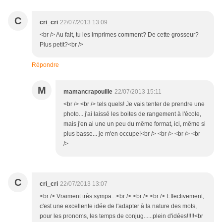
C
cri_cri
22/07/2013 13:09
<br /> Au fait, tu les imprimes comment? De cette grosseur?
Plus petit?<br />
Répondre
M
mamancrapouille
22/07/2013 15:11
<br /> <br /> tels quels! Je vais tenter de prendre une
photo... j'ai laissé les boites de rangement à l'école,
mais j'en ai une un peu du même format, ici, même si
plus basse... je m'en occupe!<br /> <br /> <br /> <br
/>
C
cri_cri
22/07/2013 13:07
<br /> Vraiment très sympa...<br /> <br /> <br /> Effectivement,
c'est une excellente idée de l'adapter à la nature des mots,
pour les pronoms, les temps de conjug......plein d'idées!!!!!<br