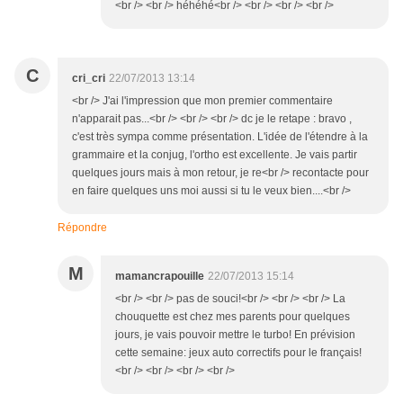
<br /> <br /> héhéhé<br /> <br /> <br /> <br />
C
cri_cri
22/07/2013 13:14
<br /> J'ai l'impression que mon premier commentaire
n'apparait pas...<br /> <br /> <br /> dc je le retape : bravo ,
c'est très sympa comme présentation. L'idée de l'étendre à la
grammaire et la conjug, l'ortho est excellente. Je vais partir
quelques jours mais à mon retour, je re<br /> recontacte pour
en faire quelques uns moi aussi si tu le veux bien....<br />
Répondre
M
mamancrapouille
22/07/2013 15:14
<br /> <br /> pas de souci!<br /> <br /> <br /> La
chouquette est chez mes parents pour quelques
jours, je vais pouvoir mettre le turbo! En prévision
cette semaine: jeux auto correctifs pour le français!
<br /> <br /> <br /> <br />