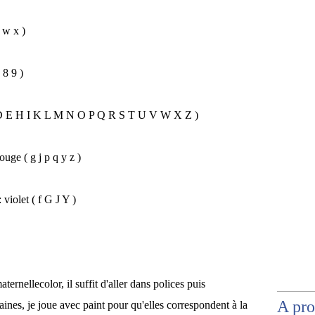
v w x )
 8 9 )
B C D E H I K L M N O P Q R S T U V W X Z )
rouge ( g j p q y z )
 violet ( f G J Y )
aternellecolor, il suffit d'aller dans polices puis
A pr
aines, je joue avec paint pour qu'elles correspondent à la