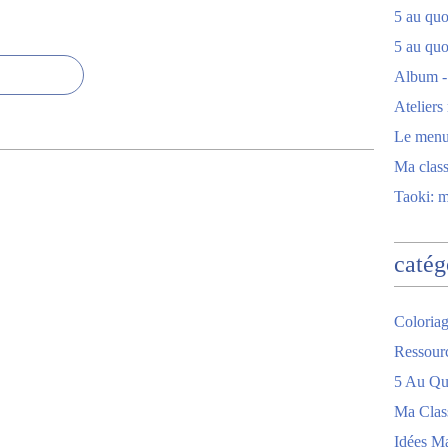
5 au quot
5 au quo
Album -
Ateliers
Le men
Ma clas
Taoki: 
catég
Coloriag
Ressour
5 Au Quo
Ma Clas
Idées M