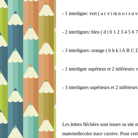
- 1 interligne: vert ( a c e i m n o r s u 
- 2 interlignes: bleu ( d t 0 1 2 3 4 5 6 7
- 3 interlignes: orange ( b h k l A 
- 1 interligne supérieur et 2 inférieurs: 
- 3 interlignes supérieurs et 2 inférieurs:
Les lettres fléchées sont issues su site m
maternellecolor trace cursive. Pour cert