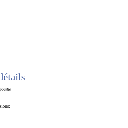
détails
ouille
sions: