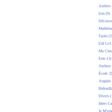
Atelier
Icm
(9)
Découve
Mathéma
Taoki
(5
Edl Ce1
Ma Clas
Emc
(3)
Ateliers
École: 
Anglais
Bidouill
Divers
(
Idées C
Je M'org