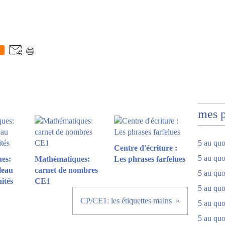
0
mes 
5 au quo
Centre d'écriture :
5 au quo
es:
Mathématiques:
Les phrases farfelues
leau
carnet de nombres
5 au quo
nités
CE1
5 au quot
CP/CE1: les étiquettes mains
5 au quo
5 au quot