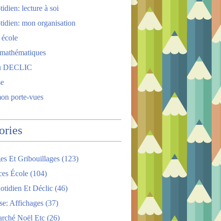
idien: lecture à soi
tidien: mon organisation
 école
 mathématiques
u DECLIC
se
mon porte-vues
ories
es Et Gribouillages
(123)
ces École
(104)
tidien Et Déclic
(46)
se: Affichages
(37)
arché Noël Etc
(26)