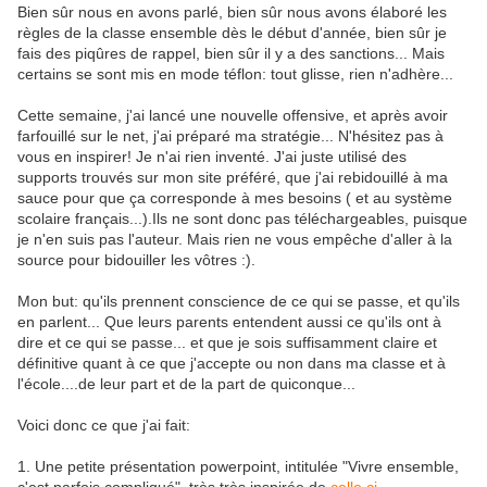
Bien sûr nous en avons parlé, bien sûr nous avons élaboré les
règles de la classe ensemble dès le début d'année, bien sûr je
fais des piqûres de rappel, bien sûr il y a des sanctions... Mais
certains se sont mis en mode téflon: tout glisse, rien n'adhère...
Cette semaine, j'ai lancé une nouvelle offensive, et après avoir
farfouillé sur le net, j'ai préparé ma stratégie... N'hésitez pas à
vous en inspirer! Je n'ai rien inventé. J'ai juste utilisé des
supports trouvés sur mon site préféré, que j'ai rebidouillé à ma
sauce pour que ça corresponde à mes besoins ( et au système
scolaire français...).Ils ne sont donc pas téléchargeables, puisque
je n'en suis pas l'auteur. Mais rien ne vous empêche d'aller à la
source pour bidouiller les vôtres :).
Mon but: qu'ils prennent conscience de ce qui se passe, et qu'ils
en parlent... Que leurs parents entendent aussi ce qu'ils ont à
dire et ce qui se passe... et que je sois suffisamment claire et
définitive quant à ce que j'accepte ou non dans ma classe et à
l'école....de leur part et de la part de quiconque...
Voici donc ce que j'ai fait:
1. Une petite présentation powerpoint, intitulée "Vivre ensemble,