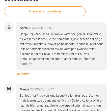
Ajouter un commentaire
S
Sonia
19/04/2018 00:51
Bonjour :),<br /> <br /> Je trouve votre site génial ! Il fourmille
d'excellentes idées ! Je me demandais juste si cette action (le
fait d'avoir montré le power-point, débattu, donné le livret pour
le faire parvenir aux familles) de votre part avait eu l'effet
escompté.<br /> En vous remerciant !<br /> PS : vos
gribouillages sont magnifiques ! Merci pour le généreux
partage !
Répondre
M
Maude
26/08/2017 14:47
Bonjour, <br /> Je vois que la publication n'est pas récente,
mais je m'essaie quand même ;)<br /> J'adore cette activité et
j'aurais bien aimé traduire le powerpoint original mais le lien
ne semble plus fonctionnel. Serait-il possible de partager le