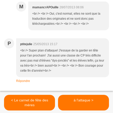
M
mamancrAPOuille
28/07/2013 08:06
<br /> <br /> Oui, c'est normal, elles ne sont que la
traduction des originales et ne sont donc pas
téléchargeables.<br /> <br /> <br /> <br />
P
ptitejulie
25/05/2013 15:17
<br /> Super plan d'attaque! J'essaye de la garder en tête
pour l'an prochain! J'ai aussi une classe de CP très difficile
avec pas mal d'élèves "dys-jonctés" et les élèves tefln, ça leur
va très<br /> bien aussi!<br /> <br /> <br /> Bon courage pour
cette fin d'année!<br />
Répondre
< Le carnet de fête des
à l'attaque >
mères