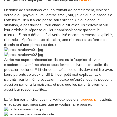
c'est parfois compliqué", très très inspirée de
celle ci
.
Dedans: des situations vécues traitant de harcèlement, violence
verbale ou physique, vol, ostracisme ( oui, j'ai dit que je passais à
l'offensive, rien n'a été passé sous silence.). Sous chaque
situation, 3 possibilités. Pour chaque situation, ils écrivaient sur
leur ardoise la réponse qui leur paraissait correspondre le
mieux... Et on a débattu. J'ai verbalisé encore et encore, explicité,
répondu... Après chaque situation, une réponse sous forme de
dessin et d'une phrase ou deux.
Après ma super présentation, ils ont eu la 'suprise' d'avoir
exactement la même chose sous forme de livret... chouette, ils
pouvaient colorier!!! Et chouette, c'était ce qu'ils devaient lire avec
leurs parents ce week end!! Et hop, petit mot explicatif aux
parents, par la même occasion....parce qu'après tout, ils peuvent
aussi en parler à la maison... et puis que les parents prennent
aussi leur responsabilité....
Et j'ai fini par afficher ces merveilleux posters,
trouvés ici
, traduits
et adaptés aux messages que je voulais faire passer: