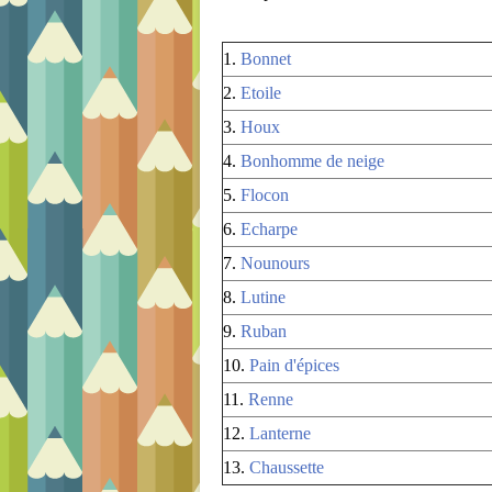
1.
Bonnet
2.
Etoile
3.
Houx
4.
Bonhomme de neige
5.
Flocon
6.
Echarpe
7.
Nounours
8.
Lutine
9.
Ruban
10.
Pain d'épices
11.
Renne
12.
Lanterne
13.
Chaussette