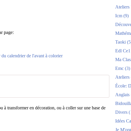
Atelier
Icm
(9)
Découve
ar page:
Mathéma
Taoki
(5
Edl Ce1
Ma Clas
Emc
(3)
Ateliers
École: 
Anglais
Bidouill
, ou à transformer en décoration, ou à coller sur une base de
Divers
(
Idées C
Je M'org