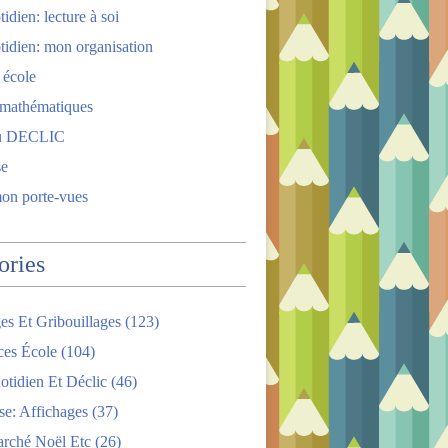
idien: lecture à soi
tidien: mon organisation
 école
 mathématiques
u DECLIC
se
mon porte-vues
ories
es Et Gribouillages
(123)
ces École
(104)
tidien Et Déclic
(46)
se: Affichages
(37)
arché Noël Etc
(26)