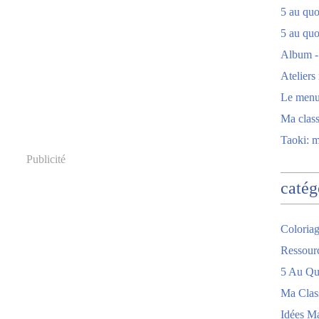
5 au quot
5 au quo
Album -
Ateliers
Le men
Ma clas
Taoki: 
Publicité
catég
Coloriag
Ressour
5 Au Quo
Ma Clas
Idées M