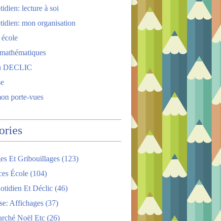
idien: lecture à soi
tidien: mon organisation
 école
 mathématiques
u DECLIC
se
mon porte-vues
ories
es Et Gribouillages
(123)
ces École
(104)
tidien Et Déclic
(46)
se: Affichages
(37)
arché Noël Etc
(26)