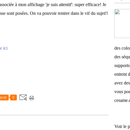
sociée à mon affichage 'je suis attentif': super efficace! Je
sse sont posées. On va pouvoir rentrer dans le vif du sujet!!
e ici
des color
des séqu
supports 
entrent d
avez des
vous pou
post
0
cesame.
Voir le p