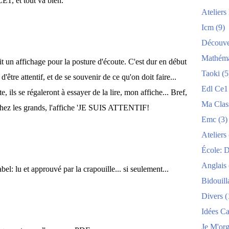
CE1, et tout va bien.
Atelier
Icm
(9)
Découve
Mathéma
ait un affichage pour la posture d'écoute. C'est dur en début
Taoki
(5
d'être attentif, et de se souvenir de ce qu'on doit faire...
Edl Ce1
 ils se régaleront à essayer de la lire, mon affiche... Bref,
Ma Clas
e chez les grands, l'affiche 'JE SUIS ATTENTIF!
Emc
(3)
Ateliers
École: 
Anglais
el: lu et approuvé par la crapouille... si seulement...
Bidouill
Divers
(
Idées C
Je M'org