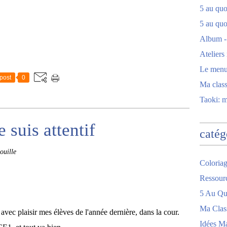
5 au quot
5 au quo
Album -
Ateliers
Le men
post
0
Ma clas
Taoki: 
 suis attentif
catég
ouille
Coloriag
Ressour
5 Au Quo
Ma Clas
avec plaisir mes élèves de l'année dernière, dans la cour.
Idées M