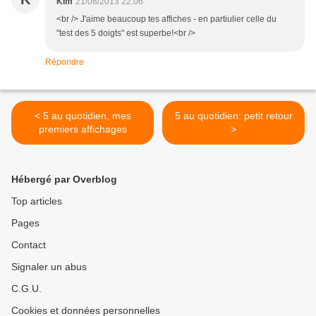
Kim
21/08/2013 22:06
<br /> J'aime beaucoup tes affiches - en partiulier celle du
"test des 5 doigts" est superbe!<br />
Répondre
< 5 au quotidien, mes
5 au quotidien: petit retour
premiers affichages
>
Hébergé par Overblog
Top articles
Pages
Contact
Signaler un abus
C.G.U.
Cookies et données personnelles