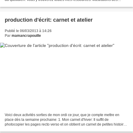
carnets issues du site...
production d'écrit: carnet et atelier
Publié le 06/03/2013 à 14:26
Par
mamancrapouille
Voici deux activités sorties de mon ordi ce jour, que je compte mettre en
place dès la semaine prochaine: 1. Mon carnet d'hiver: Il suffit de
photocopier les pages recto verso et on obtient un carnet de petites histoires
sur le thèmes de l'hiver à écrire...