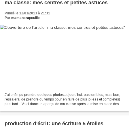
ma classe: mes centres et petites astuces
Publié le 12/03/2013 à 21:31
Par
mamancrapouille
J'ai enfin pu prendre quelques photos aujourd'hui. pas terribles, mais bon,
j'essaierai de prendre du temps pour en faire de plus jolies ( et complètes)
plus tard... Voici donc un aperçu de ma classe après la mise en place des 5
au quotidien: Mon armoire...
production d'écrit: une écriture 5 étoiles