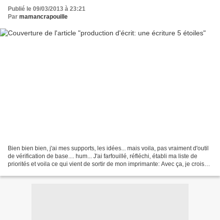
Publié le 09/03/2013 à 23:21
Par
mamancrapouille
Bien bien bien, j'ai mes supports, les idées... mais voila, pas vraiment d'outil
de vérification de base.... hum... J'ai farfouillé, réfléchi, établi ma liste de
priorités et voila ce qui vient de sortir de mon imprimante: Avec ça, je crois
que je suis...