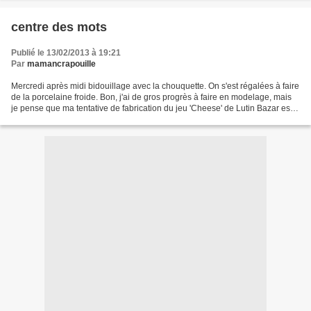
centre des mots
Publié le 13/02/2013 à 19:21
Par
mamancrapouille
Mercredi après midi bidouillage avec la chouquette. On s'est régalées à faire
de la porcelaine froide. Bon, j'ai de gros progrès à faire en modelage, mais
je pense que ma tentative de fabrication du jeu 'Cheese' de Lutin Bazar est
un succès! Du coup,...