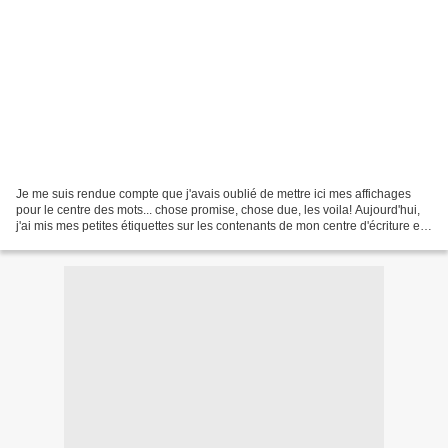
Je me suis rendue compte que j'avais oublié de mettre ici mes affichages
pour le centre des mots... chose promise, chose due, les voila! Aujourd'hui,
j'ai mis mes petites étiquettes sur les contenants de mon centre d'écriture et
ça change tout! Et puis...