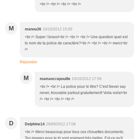
<br /> <br /> <br /> <br />
M
manou36
10/10/2012 15:00
<br /> Super ! bravo!<br /> <br /> <br /> Une question quel est
le nom de ta police de caractère?<br /> <br /> <br /> merci<br
/>
Répondre
M
mamancrapouille
10/10/2012 17:59
<br /> <br /> La police pour le titre? C'est Never say
never, trouvable partout gratuitement! Voila voila!<br
/> <br /> <br /> <br />
D
Delphine14
29/09/2012 17:08
<br /> Merci beaucoup pour tous ces chouettes documents.
Tes images pour le tri sont vraiment très belles. Est-ce qu'il